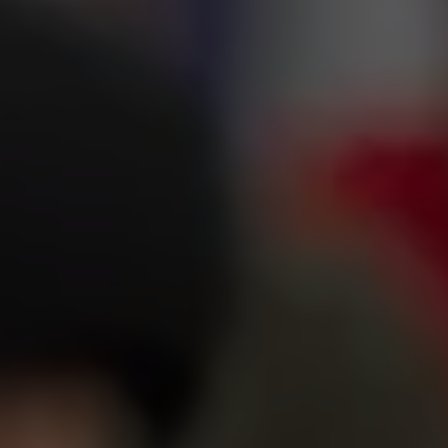
WestfalenOnline
+49 (251) 328090
DE
EN