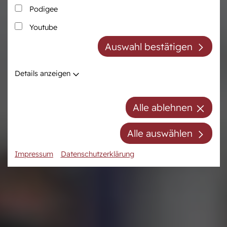
Podigee
Zucht
Pferdezentrum
Youtube
Westfälische Pferdezucht
Das Pferdezentrum
Auswahl bestätigen
Züchter der Zukunft
Anreiten und
Pferdeausbildung
Züchter ABC
Details anzeigen
Prüfungsvorbereitung
Zuchtberatung
Auktionsvorbereitung
Hengste
Alle ablehnen
Stuten
Stutenpool
Alle auswählen
Fohlen
Impressum
Datenschutzerklärung
Mitgliedschaft/Gebühren
Anfahrt
Kontakt
Termine
Online-Auktionen