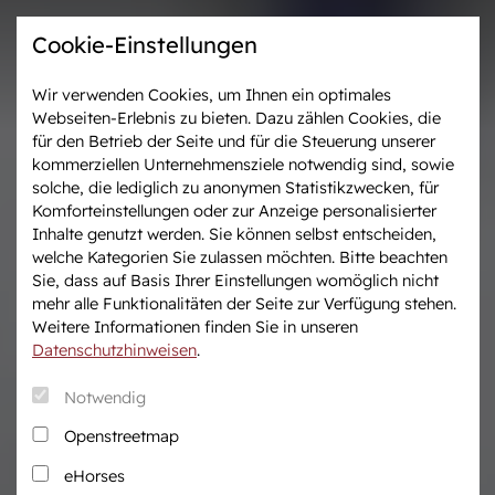
Cookie-Einstellungen
Wir verwenden Cookies, um Ihnen ein optimales
Webseiten-Erlebnis zu bieten. Dazu zählen Cookies, die
Westfalen-News und
Veranstaltungen &
für den Betrieb der Seite und für die Steuerung unserer
aktuelle Ergebnisse
Turniere
kommerziellen Unternehmensziele notwendig sind, sowie
solche, die lediglich zu anonymen Statistikzwecken, für
Komforteinstellungen oder zur Anzeige personalisierter
Wir in Westfalen
Vermarktung
Inhalte genutzt werden. Sie können selbst entscheiden,
Über uns
Auktionen
welche Kategorien Sie zulassen möchten. Bitte beachten
Sie, dass auf Basis Ihrer Einstellungen womöglich nicht
Verband & Organisation
After Sales Service
mehr alle Funktionalitäten der Seite zur Verfügung stehen.
Team
Pferdemarkt
Weitere Informationen finden Sie in unseren
Jungzüchter
Datenschutzhinweisen
.
Podcast
Notwendig
Downloadcenter
Openstreetmap
Fanshop
eHorses
Karriere