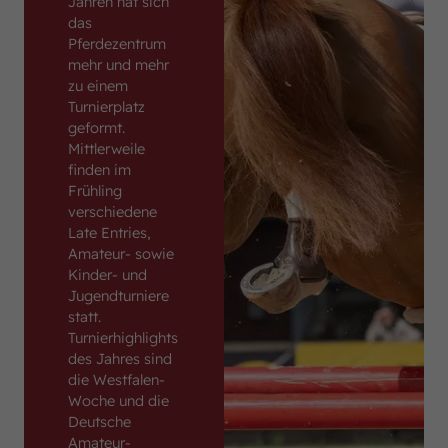
Jahren hat sich
das
Pferdezentrum
mehr und mehr
zu einem
Turnierplatz
geformt.
Mittlerweile
finden im
Frühling
verschiedene
Late Entries,
Amateur- sowie
Kinder- und
Jugendturniere
statt.
Turnierhighlights
des Jahres sind
die Westfalen-
Woche und die
Deutsche
Amateur-