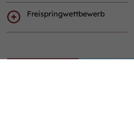
Freispringwettbewerb
Jubiläumsfestival
Das Jubiläumsfestival
des Westfälischen
Pferdestammbuchs
und des
Pferdesportverbands
Westfalen präsentiert
Geschichte, Zucht und
Sport. Erfahren Sie
mehr!