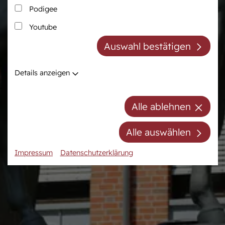
Podigee
Zucht
Pferdezentrum
Youtube
Westfälische Pferdezucht
Das Pferdezentrum
Auswahl bestätigen
Züchter der Zukunft
Anreiten und
Pferdeausbildung
Züchter ABC
Details anzeigen
Prüfungsvorbereitung
Zuchtberatung
Auktionsvorbereitung
Hengste
Alle ablehnen
Stuten
Stutenpool
Alle auswählen
Fohlen
Impressum
Datenschutzerklärung
Mitgliedschaft/Gebühren
Anfahrt
Kontakt
Termine
Online-Auktionen