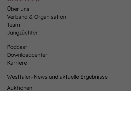
Über uns
Verband & Organisation
Team
Jungzüchter
Podcast
Downloadcenter
Karriere
Westfalen-News und aktuelle Ergebnisse
Auktionen
After Sales Service
Pferdemarkt
Westfälische Pferdezucht
Züchter ABC