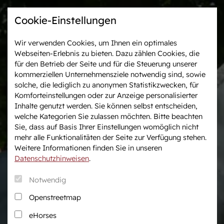
Cookie-Einstellungen
Wir verwenden Cookies, um Ihnen ein optimales
Webseiten-Erlebnis zu bieten. Dazu zählen Cookies, die
Westfalen-News und
Veranstaltungen &
für den Betrieb der Seite und für die Steuerung unserer
aktuelle Ergebnisse
Turniere
kommerziellen Unternehmensziele notwendig sind, sowie
solche, die lediglich zu anonymen Statistikzwecken, für
Komforteinstellungen oder zur Anzeige personalisierter
Wir in Westfalen
Vermarktung
Inhalte genutzt werden. Sie können selbst entscheiden,
Über uns
Auktionen
welche Kategorien Sie zulassen möchten. Bitte beachten
Sie, dass auf Basis Ihrer Einstellungen womöglich nicht
Verband & Organisation
After Sales Service
mehr alle Funktionalitäten der Seite zur Verfügung stehen.
Team
Pferdemarkt
Weitere Informationen finden Sie in unseren
Jungzüchter
Datenschutzhinweisen
.
Podcast
Notwendig
Downloadcenter
Openstreetmap
Fanshop
eHorses
Karriere