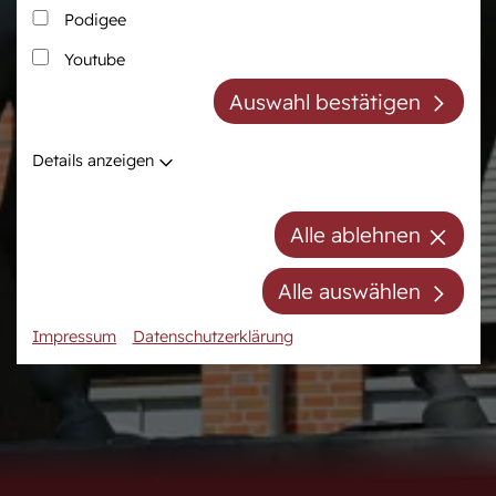
Podigee
Zucht
Pferdezentrum
Youtube
Westfälische Pferdezucht
Das Pferdezentrum
Auswahl bestätigen
Züchter der Zukunft
Anreiten und
Pferdeausbildung
Züchter ABC
Details anzeigen
Prüfungsvorbereitung
Zuchtberatung
Auktionsvorbereitung
Hengste
Alle ablehnen
Stuten
Stutenpool
Alle auswählen
Fohlen
Impressum
Datenschutzerklärung
Mitgliedschaft/Gebühren
Anfahrt
Kontakt
Termine
Online-Auktionen