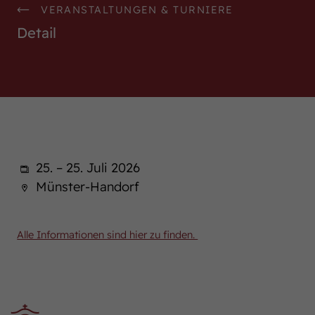
VERANSTALTUNGEN & TURNIERE
WestfalenOnline
Detail
+49 (251) 328090
DE
EN
25. – 25. Juli 2026
Münster-Handorf
Alle Informationen sind hier zu finden.