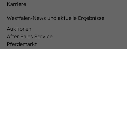
Karriere
Westfalen-News und aktuelle Ergebnisse
Auktionen
After Sales Service
Pferdemarkt
Westfälische Pferdezucht
Züchter ABC
Hengste
Stuten
Fohlen
Veranstaltungen & Turniere
Das Pferdezentrum
Anreiten und Pferdeausbildung