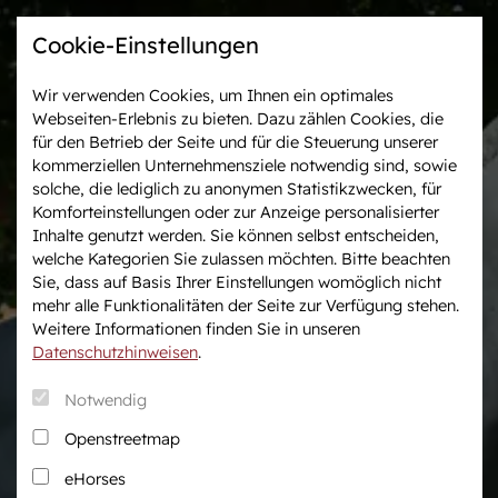
Cookie-Einstellungen
Wir verwenden Cookies, um Ihnen ein optimales
Webseiten-Erlebnis zu bieten. Dazu zählen Cookies, die
Westfalen-News und
Veranstaltungen &
für den Betrieb der Seite und für die Steuerung unserer
aktuelle Ergebnisse
Turniere
kommerziellen Unternehmensziele notwendig sind, sowie
solche, die lediglich zu anonymen Statistikzwecken, für
Komforteinstellungen oder zur Anzeige personalisierter
Wir in Westfalen
Vermarktung
Inhalte genutzt werden. Sie können selbst entscheiden,
Über uns
Auktionen
welche Kategorien Sie zulassen möchten. Bitte beachten
Sie, dass auf Basis Ihrer Einstellungen womöglich nicht
Verband & Organisation
After Sales Service
mehr alle Funktionalitäten der Seite zur Verfügung stehen.
Team
Pferdemarkt
Weitere Informationen finden Sie in unseren
Jungzüchter
Datenschutzhinweisen
.
Podcast
Notwendig
Downloadcenter
Openstreetmap
Fanshop
eHorses
Karriere