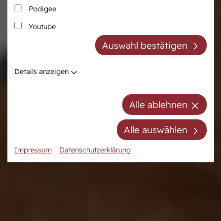
Podigee
Zucht
Pferdezentrum
Youtube
Westfälische Pferdezucht
Das Pferdezentrum
Auswahl bestätigen
Züchter der Zukunft
Anreiten und
Pferdeausbildung
Züchter ABC
Details anzeigen
Prüfungsvorbereitung
Zuchtberatung
Auktionsvorbereitung
Hengste
Alle ablehnen
Stuten
Stutenpool
Alle auswählen
Fohlen
Impressum
Datenschutzerklärung
Mitgliedschaft/Gebühren
Anfahrt
Kontakt
Termine
Online-Auktionen