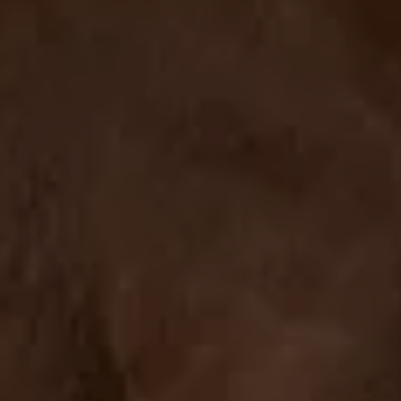
WestfalenOnline
+49 (251) 328090
DE
EN