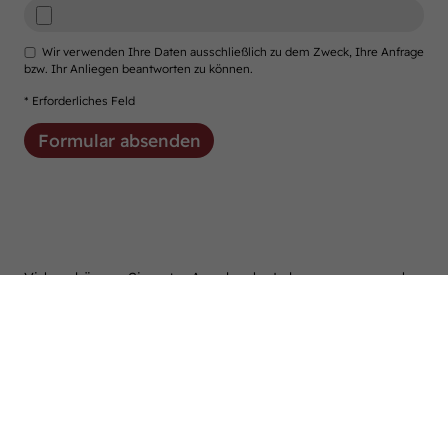
Wir verwenden Ihre Daten ausschließlich zu dem Zweck, Ihre Anfrage
bzw. Ihr Anliegen beantworten zu können.
* Erforderliches Feld
Videos können Sie unter Angabe der Lebensnummer und
des Namens Ihrer Stute an
tosberg
@
westfalenpferde.de
senden.