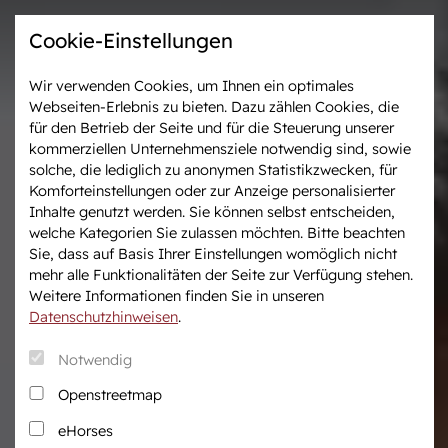
Cookie-Einstellungen
Wir verwenden Cookies, um Ihnen ein optimales
Webseiten-Erlebnis zu bieten. Dazu zählen Cookies, die
Westfalen-News und
Veranstaltungen &
für den Betrieb der Seite und für die Steuerung unserer
aktuelle Ergebnisse
Turniere
kommerziellen Unternehmensziele notwendig sind, sowie
solche, die lediglich zu anonymen Statistikzwecken, für
Komforteinstellungen oder zur Anzeige personalisierter
Wir in Westfalen
Vermarktung
Inhalte genutzt werden. Sie können selbst entscheiden,
Über uns
Auktionen
welche Kategorien Sie zulassen möchten. Bitte beachten
Sie, dass auf Basis Ihrer Einstellungen womöglich nicht
Verband & Organisation
After Sales Service
mehr alle Funktionalitäten der Seite zur Verfügung stehen.
Team
Pferdemarkt
Weitere Informationen finden Sie in unseren
Jungzüchter
Datenschutzhinweisen
.
Podcast
Notwendig
Downloadcenter
Openstreetmap
Fanshop
eHorses
Karriere