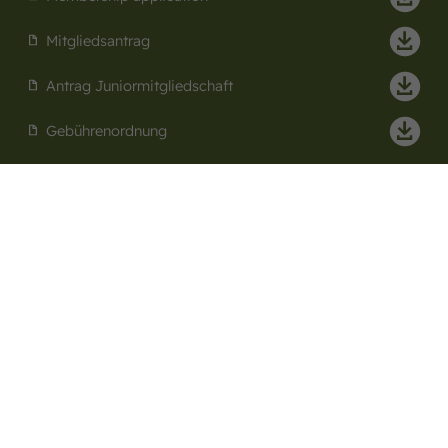
Mitgliedsantrag
Antrag Juniormitgliedschaft
Gebührenordnung
Sudmühlenstraße 33,
48157 Münster