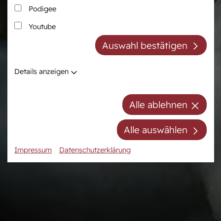
Podigee
Zucht
Pferdezentrum
Youtube
Westfälische Pferdezucht
Das Pferdezentrum
Auswahl bestätigen
Züchter der Zukunft
Anreiten und
Pferdeausbildung
Züchter ABC
Details anzeigen
Prüfungsvorbereitung
Zuchtberatung
Auktionsvorbereitung
Hengste
Alle ablehnen
Stuten
Stutenpool
Alle auswählen
Fohlen
Impressum
Datenschutzerklärung
Mitgliedschaft/Gebühren
Anfahrt
Kontakt
Termine
Online-Auktionen