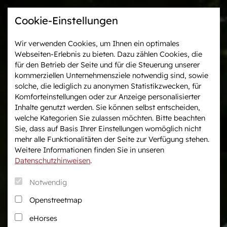
Cookie-Einstellungen
Wir verwenden Cookies, um Ihnen ein optimales
Webseiten-Erlebnis zu bieten. Dazu zählen Cookies, die
Westfalen-News und
Veranstaltungen &
für den Betrieb der Seite und für die Steuerung unserer
aktuelle Ergebnisse
Turniere
kommerziellen Unternehmensziele notwendig sind, sowie
solche, die lediglich zu anonymen Statistikzwecken, für
Komforteinstellungen oder zur Anzeige personalisierter
Wir in Westfalen
Vermarktung
Inhalte genutzt werden. Sie können selbst entscheiden,
Über uns
Auktionen
welche Kategorien Sie zulassen möchten. Bitte beachten
Sie, dass auf Basis Ihrer Einstellungen womöglich nicht
Verband & Organisation
After Sales Service
mehr alle Funktionalitäten der Seite zur Verfügung stehen.
Team
Pferdemarkt
Weitere Informationen finden Sie in unseren
Jungzüchter
Datenschutzhinweisen
.
Podcast
Notwendig
Downloadcenter
Openstreetmap
Fanshop
eHorses
Karriere