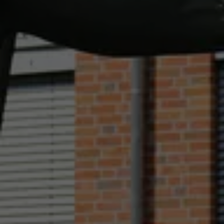
WestfalenOnline
+49 (251) 328090
DE
EN