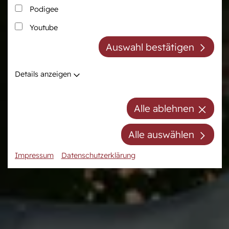
Podigee
Zucht
Pferdezentrum
Youtube
Westfälische Pferdezucht
Das Pferdezentrum
Auswahl bestätigen
Züchter der Zukunft
Anreiten und
Pferdeausbildung
Züchter ABC
Details anzeigen
Prüfungsvorbereitung
Zuchtberatung
Auktionsvorbereitung
Hengste
Alle ablehnen
Stuten
Stutenpool
Alle auswählen
Fohlen
Impressum
Datenschutzerklärung
Mitgliedschaft/Gebühren
Anfahrt
Kontakt
Termine
Online-Auktionen