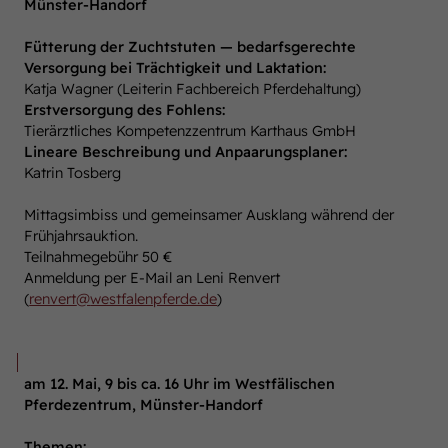
Münster-Handorf
Fütterung der Zuchtstuten — bedarfsgerechte
Versorgung bei Trächtigkeit und Laktation:
Katja Wagner (Leiterin Fachbereich Pferdehaltung)
Erstversorgung des Fohlens:
Tierärztliches Kompetenzzentrum Karthaus GmbH
Lineare Beschreibung und Anpaarungsplaner:
Katrin Tosberg
Mittagsimbiss und gemeinsamer Ausklang während der
Frühjahrsauktion.
Teilnahmegebühr 50 €
Anmeldung per E-Mail an Leni Renvert
(
renvert
@
westfalenpferde.de
)
Was der Zuchtrichter wissen muss
am 12. Mai, 9 bis ca. 16 Uhr im Westfälischen
Pferdezentrum, Münster-Handorf
Themen: