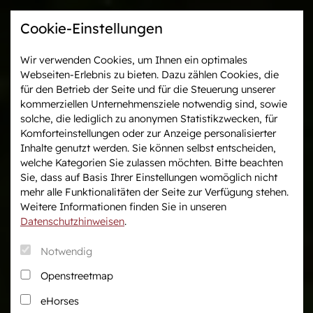
Cookie-Einstellungen
Wir verwenden Cookies, um Ihnen ein optimales
Webseiten-Erlebnis zu bieten. Dazu zählen Cookies, die
Westfalen-News und
Veranstaltungen &
für den Betrieb der Seite und für die Steuerung unserer
aktuelle Ergebnisse
Turniere
kommerziellen Unternehmensziele notwendig sind, sowie
solche, die lediglich zu anonymen Statistikzwecken, für
Komforteinstellungen oder zur Anzeige personalisierter
Wir in Westfalen
Vermarktung
Inhalte genutzt werden. Sie können selbst entscheiden,
Über uns
Auktionen
welche Kategorien Sie zulassen möchten. Bitte beachten
Sie, dass auf Basis Ihrer Einstellungen womöglich nicht
Verband & Organisation
After Sales Service
mehr alle Funktionalitäten der Seite zur Verfügung stehen.
Team
Pferdemarkt
Weitere Informationen finden Sie in unseren
Jungzüchter
Datenschutzhinweisen
.
Podcast
Notwendig
Downloadcenter
Openstreetmap
Fanshop
eHorses
Karriere