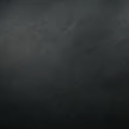
WestfalenOnline
+49 (251) 328090
DE
EN