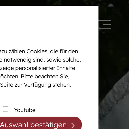
 328090
DE
EN
zu zählen Cookies, die für den
e notwendig sind, sowie solche,
eige personalisierter Inhalte
öchten. Bitte beachten Sie,
Pferdezentrum
 Seite zur Verfügung stehen.
cht
Das Pferdezentrum
Anreiten und
Youtube
Pferdeausbildung
Auswahl bestätigen
Prüfungsvorbereitung