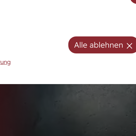
Hengste
Stuten
Stutenpool
Alle ablehnen
Fohlen
rung