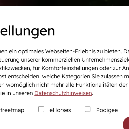
mine
Online-Auktionen
WestfalenOnline
+49 (251)
tellungen
n ein optimales Webseiten-Erlebnis zu bieten. Da
altungen & Turniere
Steuerung unserer kommerziellen Unternehmensziel
stikzwecken, für Komforteinstellungen oder zur Anz
bst entscheiden, welche Kategorien Sie zulassen m
tung
Zucht
gen womöglich nicht mehr alle Funktionalitäten der
ie in unseren
Datenschutzhinweisen
.
nen
Westfälische Pferdezu
ales Service
Züchter der Zukunft
treetmap
eHorses
Podigee
markt
Züchter ABC
Zuchtberatung