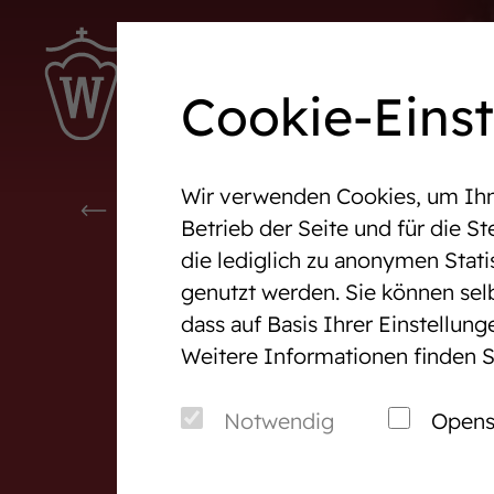
Ter
Cookie-Eins
Wir verwenden Cookies, um Ihne
Westfalen-News und aktuelle
Veranst
WESTFALEN FANSHOP
Betrieb der Seite und für die 
Ergebnisse
die lediglich zu anonymen Stati
genutzt werden. Sie können sel
Wir in Westfalen
Vermark
dass auf Basis Ihrer Einstellun
Weitere Informationen finden S
Über uns
Auktio
Verband & Organisation
After S
Notwendig
Opens
Team
Pferde
Jungzüchter