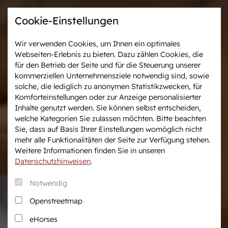
Cookie-Einstellungen
Wir verwenden Cookies, um Ihnen ein optimales
Webseiten-Erlebnis zu bieten. Dazu zählen Cookies, die
Westfalen-News und
Veranstaltungen &
für den Betrieb der Seite und für die Steuerung unserer
aktuelle Ergebnisse
Turniere
kommerziellen Unternehmensziele notwendig sind, sowie
solche, die lediglich zu anonymen Statistikzwecken, für
Komforteinstellungen oder zur Anzeige personalisierter
Wir in Westfalen
Vermarktung
Inhalte genutzt werden. Sie können selbst entscheiden,
Über uns
Auktionen
welche Kategorien Sie zulassen möchten. Bitte beachten
Sie, dass auf Basis Ihrer Einstellungen womöglich nicht
Verband & Organisation
After Sales Service
mehr alle Funktionalitäten der Seite zur Verfügung stehen.
Team
Pferdemarkt
Weitere Informationen finden Sie in unseren
Jungzüchter
Datenschutzhinweisen
.
Podcast
Notwendig
Downloadcenter
Openstreetmap
Fanshop
eHorses
Karriere