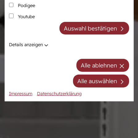
Podigee
Zucht
Pferdezentrum
Youtube
Westfälische Pferdezucht
Das Pferdezentrum
Auswahl bestätigen
Züchter der Zukunft
Anreiten und
Pferdeausbildung
Züchter ABC
Details anzeigen
Prüfungsvorbereitung
Zuchtberatung
Auktionsvorbereitung
Hengste
Alle ablehnen
Stuten
Stutenpool
Alle auswählen
Fohlen
Impressum
Datenschutzerklärung
Mitgliedschaft/Gebühren
Anfahrt
Kontakt
Termine
Online-Auktionen