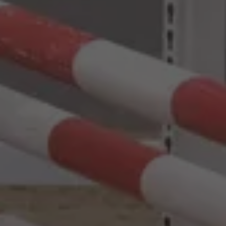
WestfalenOnline
+49 (251) 328090
DE
EN