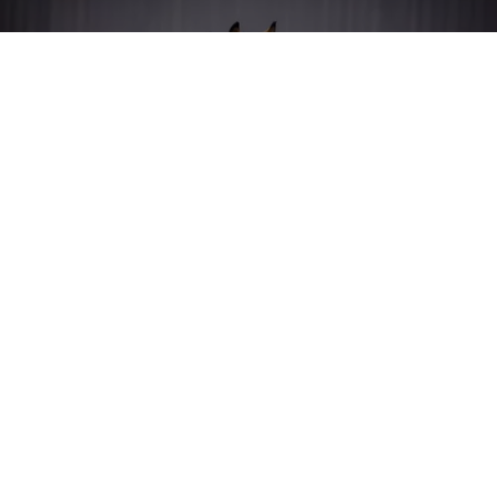
NRW Kaltbluttag
Kleinpferdetag