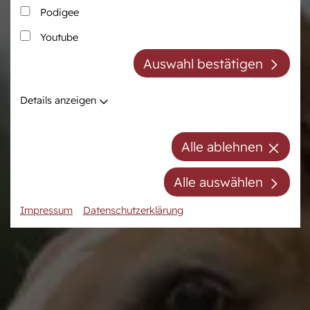
Podigee
Zucht
Pferdezentrum
Youtube
Westfälische Pferdezucht
Das Pferdezentrum
Auswahl bestätigen
Züchter der Zukunft
Anreiten und
Pferdeausbildung
Züchter ABC
Details anzeigen
Prüfungsvorbereitung
Zuchtberatung
Auktionsvorbereitung
Hengste
Alle ablehnen
Stuten
Stutenpool
Alle auswählen
Fohlen
Impressum
Datenschutzerklärung
Mitgliedschaft/Gebühren
Anfahrt
Kontakt
Termine
Online-Auktionen