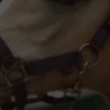
WestfalenOnline
+49 (251) 328090
DE
EN