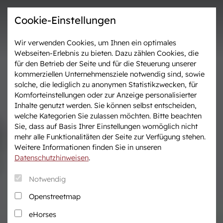
Cookie-Einstellungen
Wir verwenden Cookies, um Ihnen ein optimales
Webseiten-Erlebnis zu bieten. Dazu zählen Cookies, die
Westfalen-News und
Veranstaltungen &
für den Betrieb der Seite und für die Steuerung unserer
aktuelle Ergebnisse
Turniere
kommerziellen Unternehmensziele notwendig sind, sowie
solche, die lediglich zu anonymen Statistikzwecken, für
Komforteinstellungen oder zur Anzeige personalisierter
Wir in Westfalen
Vermarktung
Inhalte genutzt werden. Sie können selbst entscheiden,
Über uns
Auktionen
welche Kategorien Sie zulassen möchten. Bitte beachten
Sie, dass auf Basis Ihrer Einstellungen womöglich nicht
Verband & Organisation
After Sales Service
mehr alle Funktionalitäten der Seite zur Verfügung stehen.
Team
Pferdemarkt
Weitere Informationen finden Sie in unseren
Jungzüchter
Datenschutzhinweisen
.
Podcast
Notwendig
Downloadcenter
Openstreetmap
Fanshop
eHorses
Karriere