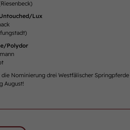
 (Riesenbeck)
. Untouched/Lux
nack
Pfungstadt)
ne/Polydor
tmann
pt
 die Nominierung drei Westfälischer Springpferde
g August!