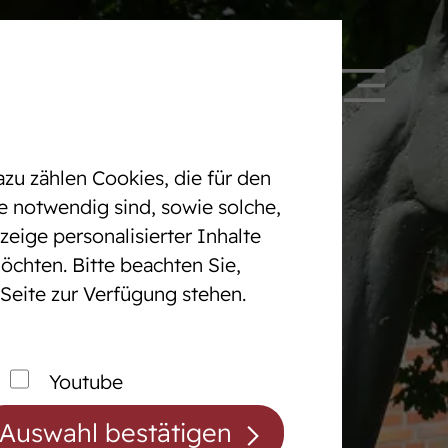
 328090
DE
EN
zu zählen Cookies, die für den
e notwendig sind, sowie solche,
eige personalisierter Inhalte
öchten. Bitte beachten Sie,
Pferdezentrum
 Seite zur Verfügung stehen.
cht
Das Pferdezentrum
Anreiten und
Youtube
Pferdeausbildung
Auswahl bestätigen
Prüfungsvorbereitung