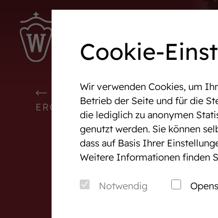
Ter
Cookie-Eins
Wir verwenden Cookies, um Ihne
Westfalen-News und aktuelle
Veranst
WESTFALEN-NEWS UND AKTU
Betrieb der Seite und für die 
Ergebnisse
ERGEBNISSE
die lediglich zu anonymen Stati
genutzt werden. Sie können sel
Wir in Westfalen
Vermark
dass auf Basis Ihrer Einstellun
Weitere Informationen finden S
Über uns
Auktio
Verband & Organisation
After S
Notwendig
Opens
Team
Pferde
Jungzüchter