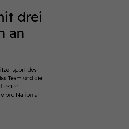
it drei
n an
itzensport des
das Team und die
e besten
re pro Nation an