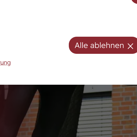
Hengste
Stuten
Stutenpool
eam
Alle ablehnen
Fohlen
rung
ele