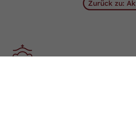
Zurück zu: Ak
Über
Verb
Sudmühlenstraße 33,
Organ
48157 Münster
Team
Tel. +49 (251) 328090
Fax. +49 (251) 3280924
Jung
E-Mail:
info
@
westfalenpferde.de
Mitglied werden