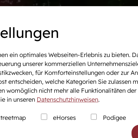
mine
Online-Auktionen
WestfalenOnline
+49 (251)
tellungen
n ein optimales Webseiten-Erlebnis zu bieten. Da
altungen & Turniere
ELLE
Steuerung unserer kommerziellen Unternehmensziel
stikzwecken, für Komforteinstellungen oder zur Anz
bst entscheiden, welche Kategorien Sie zulassen m
tung
Zucht
gen womöglich nicht mehr alle Funktionalitäten der
ie in unseren
Datenschutzhinweisen
.
nen
Westfälische Pferdezu
ales Service
Züchter der Zukunft
treetmap
eHorses
Podigee
markt
Züchter ABC
Zuchtberatung