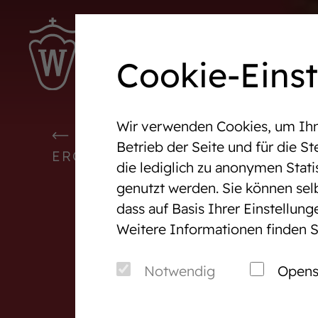
Ter
Cookie-Eins
Wir verwenden Cookies, um Ihne
Westfalen-News und aktuelle
Veranst
WESTFALEN-NEWS UND AKTU
Betrieb der Seite und für die 
Ergebnisse
ERGEBNISSE
die lediglich zu anonymen Stati
genutzt werden. Sie können sel
Wir in Westfalen
Vermark
dass auf Basis Ihrer Einstellun
Weitere Informationen finden S
Über uns
Auktio
Verband & Organisation
After S
Notwendig
Opens
Team
Pferde
Jungzüchter