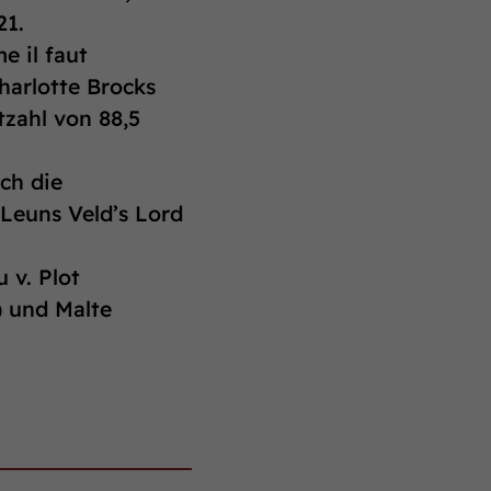
21.
e il faut
harlotte Brocks
tzahl von 88,5
ch die
Leuns Veld’s Lord
 v. Plot
 und Malte