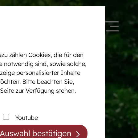
 328090
DE
EN
zu zählen Cookies, die für den
e notwendig sind, sowie solche,
eige personalisierter Inhalte
öchten. Bitte beachten Sie,
Pferdezentrum
 Seite zur Verfügung stehen.
cht
Das Pferdezentrum
Anreiten und
Youtube
Pferdeausbildung
Auswahl bestätigen
Prüfungsvorbereitung