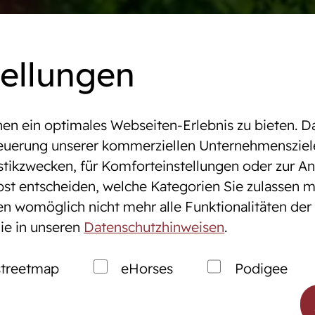
mine
Online-Auktionen
WestfalenOnline
+49 (251)
tellungen
n ein optimales Webseiten-Erlebnis zu bieten. Da
altungen & Turniere
ELLE
Steuerung unserer kommerziellen Unternehmensziel
stikzwecken, für Komforteinstellungen oder zur Anz
bst entscheiden, welche Kategorien Sie zulassen m
tung
Zucht
gen womöglich nicht mehr alle Funktionalitäten der
ie in unseren
Datenschutzhinweisen
.
nen
Westfälische Pferdezu
ales Service
Züchter der Zukunft
treetmap
eHorses
Podigee
markt
Züchter ABC
Zuchtberatung