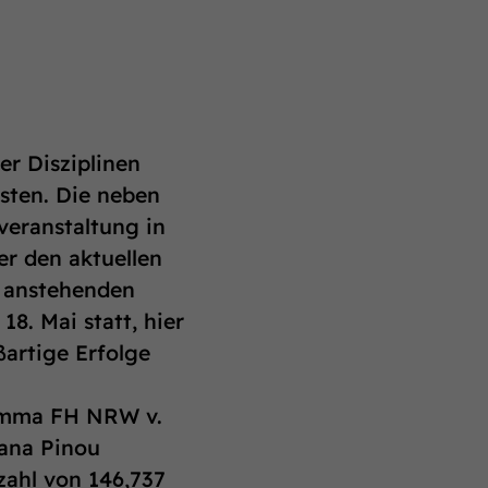
er Disziplinen
esten. Die neben
eranstaltung in
er den aktuellen
e anstehenden
8. Mai statt, hier
ßartige Erfolge
 Emma FH NRW v.
Lana Pinou
zahl von 146,737