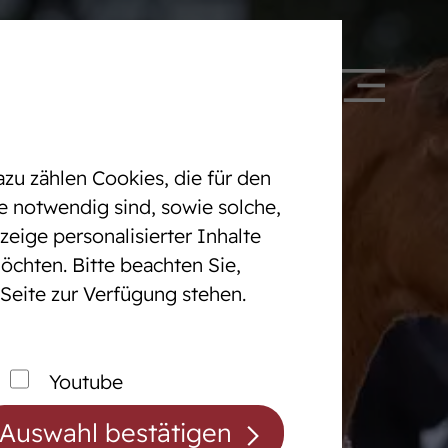
 328090
DE
EN
zu zählen Cookies, die für den
e notwendig sind, sowie solche,
eige personalisierter Inhalte
öchten. Bitte beachten Sie,
Pferdezentrum
 Seite zur Verfügung stehen.
cht
Das Pferdezentrum
Anreiten und
Youtube
Pferdeausbildung
Auswahl bestätigen
Prüfungsvorbereitung