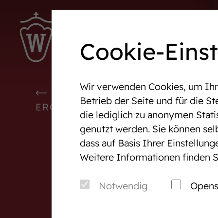
Ter
Cookie-Eins
Wir verwenden Cookies, um Ihne
Westfalen-News und aktuelle
Veranst
WESTFALEN-NEWS UND AKTU
Betrieb der Seite und für die 
Ergebnisse
ERGEBNISSE
die lediglich zu anonymen Stati
genutzt werden. Sie können sel
Wir in Westfalen
Vermark
dass auf Basis Ihrer Einstellun
Weitere Informationen finden S
Über uns
Auktio
Verband & Organisation
After S
Notwendig
Opens
Team
Pferde
Jungzüchter