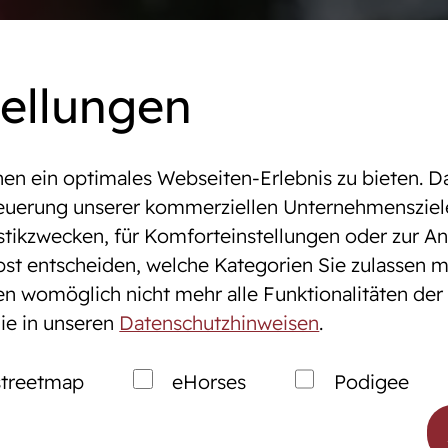
mine
Online-Auktionen
WestfalenOnline
+49 (251)
tellungen
n ein optimales Webseiten-Erlebnis zu bieten. Da
altungen & Turniere
ELLE
Steuerung unserer kommerziellen Unternehmensziel
stikzwecken, für Komforteinstellungen oder zur Anz
bst entscheiden, welche Kategorien Sie zulassen m
tung
Zucht
gen womöglich nicht mehr alle Funktionalitäten der
ie in unseren
Datenschutzhinweisen
.
nen
Westfälische Pferdezu
ales Service
Züchter der Zukunft
treetmap
eHorses
Podigee
markt
Züchter ABC
Zuchtberatung