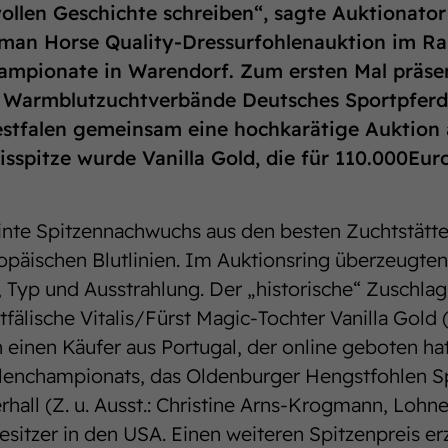
ollen Geschichte schreiben“, sagte Auktionato
man Horse Quality-Dressurfohlenauktion im R
ampionate in Warendorf. Zum ersten Mal präsen
 Warmblutzuchtverbände Deutsches Sportpferd
stfalen gemeinsam eine hochkarätige Auktion 
isspitze wurde Vanilla Gold, die für 110.000Eur
einte Spitzennachwuchs aus den besten Zuchtstätt
päischen Blutlinien. Im Auktionsring überzeugten
 Typ und Ausstrahlung. Der „historische“ Zuschla
tfälische Vitalis/Fürst Magic-Tochter Vanilla Gold (Z
 einen Käufer aus Portugal, der online geboten h
enchampionats, das Oldenburger Hengstfohlen Spi
hall (Z. u. Ausst.: Christine Arns-Krogmann, Lohne
sitzer in den USA. Einen weiteren Spitzenpreis erz