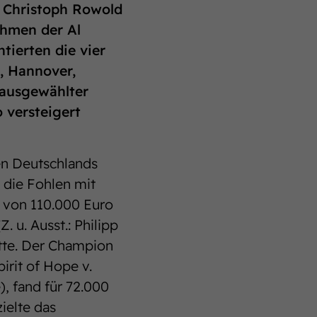
r Christoph Rowold
ahmen der Al
tierten die vier
, Hannover,
ausgewählter
o versteigert
en Deutschlands
 die Fohlen mit
g von 110.000 Euro
. u. Ausst.: Philipp
atte. Der Champion
rit of Hope v.
), fand für 72.000
ielte das