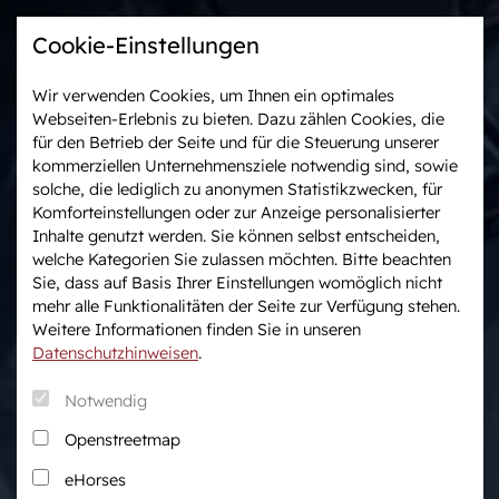
Cookie-Einstellungen
Wir verwenden Cookies, um Ihnen ein optimales
Webseiten-Erlebnis zu bieten. Dazu zählen Cookies, die
Westfalen-News und
Veranstaltungen &
für den Betrieb der Seite und für die Steuerung unserer
aktuelle Ergebnisse
Turniere
kommerziellen Unternehmensziele notwendig sind, sowie
solche, die lediglich zu anonymen Statistikzwecken, für
Komforteinstellungen oder zur Anzeige personalisierter
Wir in Westfalen
Vermarktung
Inhalte genutzt werden. Sie können selbst entscheiden,
Über uns
Auktionen
welche Kategorien Sie zulassen möchten. Bitte beachten
Sie, dass auf Basis Ihrer Einstellungen womöglich nicht
Verband & Organisation
After Sales Service
mehr alle Funktionalitäten der Seite zur Verfügung stehen.
Team
Pferdemarkt
Weitere Informationen finden Sie in unseren
Jungzüchter
Datenschutzhinweisen
.
Podcast
Notwendig
Downloadcenter
Openstreetmap
Fanshop
eHorses
Karriere