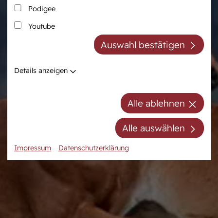
Podigee
Zucht
Pferdezentrum
Youtube
Westfälische Pferdezucht
Das Pferdezentrum
Auswahl bestätigen
Züchter der Zukunft
Anreiten und
Pferdeausbildung
Züchter ABC
Details anzeigen
Prüfungsvorbereitung
Zuchtberatung
Auktionsvorbereitung
Hengste
Alle ablehnen
Stuten
Stutenpool
Alle auswählen
Fohlen
Impressum
Datenschutzerklärung
Mitgliedschaft/Gebühren
Anfahrt
Kontakt
Termine
Online-Auktionen