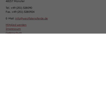
48157 Münster
Tel. +49 (251) 328090
Fax. +49 (251) 3280924
E-Mail:
info
@
westfalenpferde.de
Mitglied werden
Impressum
Datenschutz
Cookie-Einstellungen
Über uns
Verband & Organisation
Team
Jungzüchter
Podcast
Downloadcenter
Karriere
Westfalen-News und aktuelle Ergebnisse