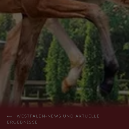
WestfalenOnline
+49 (251) 328090
DE
EN
WESTFALEN-NEWS UND AKTUELLE
ERGEBNISSE