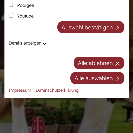
Podigee
Zucht
Pferdezentrum
Youtube
Westfälische Pferdezucht
Das Pferdezentrum
Auswahl bestätigen
Züchter der Zukunft
Anreiten und
Pferdeausbildung
Züchter ABC
Details anzeigen
Prüfungsvorbereitung
Zuchtberatung
Auktionsvorbereitung
Hengste
Alle ablehnen
Stuten
Stutenpool
Alle auswählen
Fohlen
Impressum
Datenschutzerklärung
Mitgliedschaft/Gebühren
Anfahrt
Kontakt
Termine
Online-Auktionen