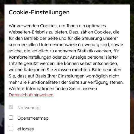
Cookie-Einstellungen
Wir verwenden Cookies, um Ihnen ein optimales
Webseiten-Erlebnis zu bieten. Dazu zählen Cookies, die
Westfalen-News und
Veranstaltungen &
für den Betrieb der Seite und für die Steuerung unserer
aktuelle Ergebnisse
Turniere
kommerziellen Unternehmensziele notwendig sind, sowie
solche, die lediglich zu anonymen Statistikzwecken, für
Komforteinstellungen oder zur Anzeige personalisierter
Wir in Westfalen
Vermarktung
Inhalte genutzt werden. Sie können selbst entscheiden,
Über uns
Auktionen
welche Kategorien Sie zulassen möchten. Bitte beachten
Sie, dass auf Basis Ihrer Einstellungen womöglich nicht
Verband & Organisation
After Sales Service
mehr alle Funktionalitäten der Seite zur Verfügung stehen.
Team
Pferdemarkt
Weitere Informationen finden Sie in unseren
Jungzüchter
Datenschutzhinweisen
.
Podcast
Notwendig
Downloadcenter
Openstreetmap
Fanshop
eHorses
Karriere