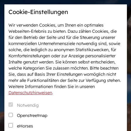
Cookie-Einstellungen
Wir verwenden Cookies, um Ihnen ein optimales
Webseiten-Erlebnis zu bieten. Dazu zählen Cookies, die
Westfalen-News und
Veranstaltungen &
für den Betrieb der Seite und für die Steuerung unserer
aktuelle Ergebnisse
Turniere
kommerziellen Unternehmensziele notwendig sind, sowie
solche, die lediglich zu anonymen Statistikzwecken, für
Komforteinstellungen oder zur Anzeige personalisierter
Wir in Westfalen
Vermarktung
Inhalte genutzt werden. Sie können selbst entscheiden,
Über uns
Auktionen
welche Kategorien Sie zulassen möchten. Bitte beachten
Sie, dass auf Basis Ihrer Einstellungen womöglich nicht
Verband & Organisation
After Sales Service
mehr alle Funktionalitäten der Seite zur Verfügung stehen.
Team
Pferdemarkt
Weitere Informationen finden Sie in unseren
Jungzüchter
Datenschutzhinweisen
.
Podcast
Notwendig
Downloadcenter
Openstreetmap
Fanshop
eHorses
Karriere