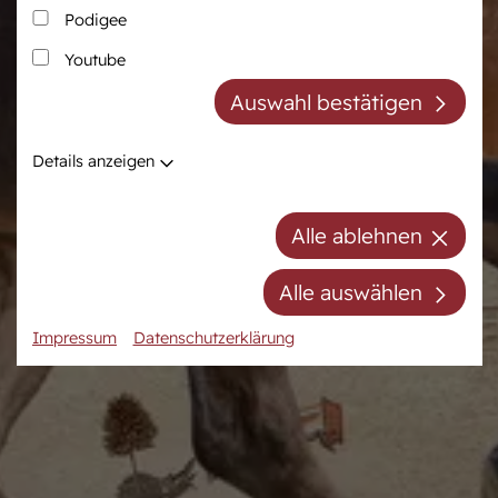
Podigee
Zucht
Pferdezentrum
Youtube
Westfälische Pferdezucht
Das Pferdezentrum
Auswahl bestätigen
Züchter der Zukunft
Anreiten und
Pferdeausbildung
Züchter ABC
Details anzeigen
Prüfungsvorbereitung
Zuchtberatung
Auktionsvorbereitung
Hengste
Alle ablehnen
Stuten
Stutenpool
Alle auswählen
Fohlen
Impressum
Datenschutzerklärung
Mitgliedschaft/Gebühren
Anfahrt
Kontakt
Termine
Online-Auktionen