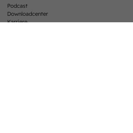
Podcast
Downloadcenter
Karriere
Westfalen-News und aktuelle Ergebnisse
Auktionen
After Sales Service
Pferdemarkt
Westfälische Pferdezucht
Züchter ABC
Hengste
Stuten
Fohlen
Veranstaltungen & Turniere