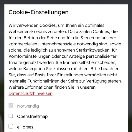
Cookie-Einstellungen
Wir verwenden Cookies, um Ihnen ein optimales
Webseiten-Erlebnis zu bieten. Dazu zählen Cookies, die
Westfalen-News und
Veranstaltungen &
für den Betrieb der Seite und für die Steuerung unserer
aktuelle Ergebnisse
Turniere
kommerziellen Unternehmensziele notwendig sind, sowie
solche, die lediglich zu anonymen Statistikzwecken, für
Komforteinstellungen oder zur Anzeige personalisierter
Wir in Westfalen
Vermarktung
Inhalte genutzt werden. Sie können selbst entscheiden,
Über uns
Auktionen
welche Kategorien Sie zulassen möchten. Bitte beachten
Sie, dass auf Basis Ihrer Einstellungen womöglich nicht
Verband & Organisation
After Sales Service
mehr alle Funktionalitäten der Seite zur Verfügung stehen.
Team
Pferdemarkt
Weitere Informationen finden Sie in unseren
Jungzüchter
Datenschutzhinweisen
.
Podcast
Notwendig
Downloadcenter
Openstreetmap
Fanshop
eHorses
Karriere