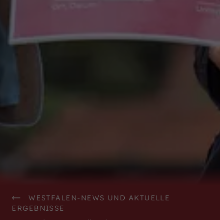
WestfalenOnline
+49 (251) 328090
DE
EN
WESTFALEN-NEWS UND AKTUELLE
ERGEBNISSE