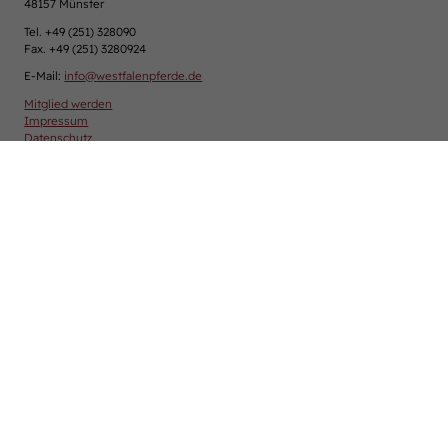
48157 Münster
Tel. +49 (251) 328090
Fax. +49 (251) 3280924
E-Mail:
info
@
westfalenpferde.de
Mitglied werden
Impressum
Datenschutz
Cookie-Einstellungen
Über uns
Verband & Organisation
Team
Jungzüchter
Podcast
Downloadcenter
Karriere
Westfalen-News und aktuelle Ergebnisse