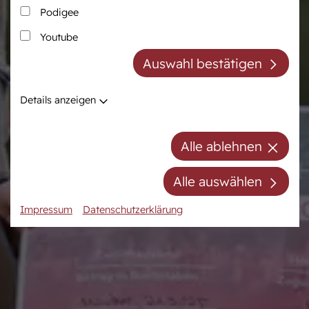
Podigee
Zucht
Pferdezentrum
Youtube
Westfälische Pferdezucht
Das Pferdezentrum
Auswahl bestätigen
Züchter der Zukunft
Anreiten und
Pferdeausbildung
Züchter ABC
Details anzeigen
Prüfungsvorbereitung
Zuchtberatung
Auktionsvorbereitung
Hengste
Alle ablehnen
Stuten
Stutenpool
Alle auswählen
Fohlen
Impressum
Datenschutzerklärung
Mitgliedschaft/Gebühren
Anfahrt
Kontakt
Termine
Online-Auktionen