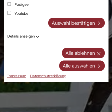
Podigee
Zucht
Pferdezentrum
Youtube
Westfälische Pferdezucht
Das Pferdezentrum
Auswahl bestätigen
Züchter der Zukunft
Anreiten und
Pferdeausbildung
Züchter ABC
Details anzeigen
Prüfungsvorbereitung
Zuchtberatung
Auktionsvorbereitung
Hengste
Alle ablehnen
Stuten
Stutenpool
Alle auswählen
Fohlen
Impressum
Datenschutzerklärung
Mitgliedschaft/Gebühren
Anfahrt
Kontakt
Termine
Online-Auktionen