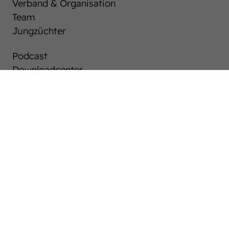
Verband & Organisation
Team
Jungzüchter
Podcast
Downloadcenter
Karriere
Westfalen-News und aktuelle Ergebnisse
Auktionen
After Sales Service
Pferdemarkt
Westfälische Pferdezucht
Züchter ABC
Hengste
Stuten