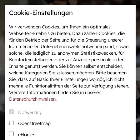
Cookie-Einstellungen
Wir verwenden Cookies, um Ihnen ein optimales
Webseiten-Erlebnis zu bieten. Dazu zählen Cookies, die
Westfalen-News und
Veranstaltungen &
für den Betrieb der Seite und für die Steuerung unserer
aktuelle Ergebnisse
Turniere
kommerziellen Unternehmensziele notwendig sind, sowie
solche, die lediglich zu anonymen Statistikzwecken, für
Komforteinstellungen oder zur Anzeige personalisierter
Wir in Westfalen
Vermarktung
Inhalte genutzt werden. Sie können selbst entscheiden,
Über uns
Auktionen
welche Kategorien Sie zulassen möchten. Bitte beachten
Sie, dass auf Basis Ihrer Einstellungen womöglich nicht
Verband & Organisation
After Sales Service
mehr alle Funktionalitäten der Seite zur Verfügung stehen.
Team
Pferdemarkt
Weitere Informationen finden Sie in unseren
Jungzüchter
Datenschutzhinweisen
.
Podcast
Notwendig
Downloadcenter
Openstreetmap
Fanshop
eHorses
Karriere