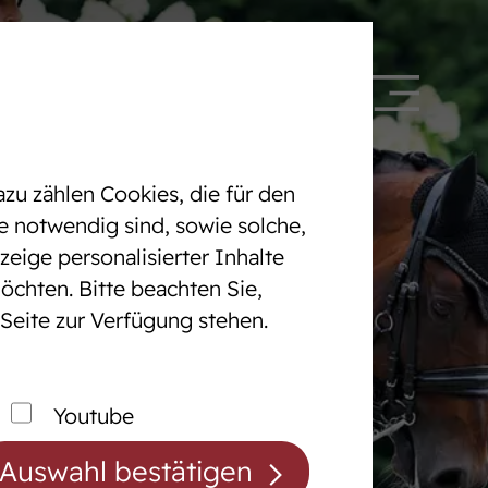
 328090
DE
EN
zu zählen Cookies, die für den
e notwendig sind, sowie solche,
eige personalisierter Inhalte
öchten. Bitte beachten Sie,
Pferdezentrum
 Seite zur Verfügung stehen.
cht
Das Pferdezentrum
Anreiten und
Youtube
Pferdeausbildung
Auswahl bestätigen
Prüfungsvorbereitung