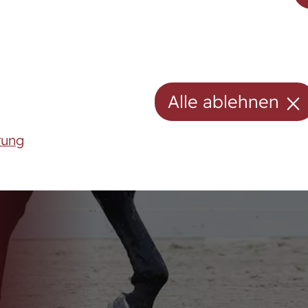
Hengste
on
Stuten
Stutenpool
Alle ablehnen
Fohlen
rung