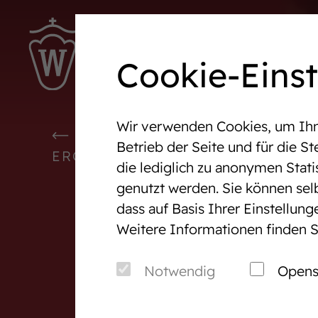
Ter
Cookie-Eins
Wir verwenden Cookies, um Ihne
Westfalen-News und aktuelle
Veranst
WESTFALEN-NEWS UND AKTU
Betrieb der Seite und für die 
Ergebnisse
ERGEBNISSE
die lediglich zu anonymen Stati
genutzt werden. Sie können sel
Wir in Westfalen
Vermark
dass auf Basis Ihrer Einstellun
Weitere Informationen finden S
Über uns
Auktio
Verband & Organisation
After S
Notwendig
Opens
Team
Pferde
Jungzüchter