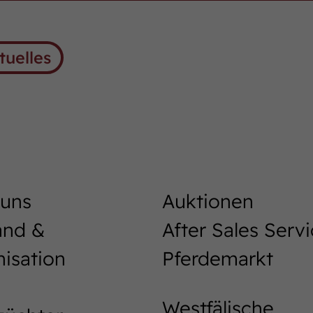
tuelles
 uns
Auktionen
and &
After Sales Serv
isation
Pferdemarkt
Westfälische