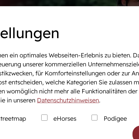
mine
Online-Auktionen
WestfalenOnline
+49 (251)
tellungen
n ein optimales Webseiten-Erlebnis zu bieten. Da
altungen & Turniere
ELLE
Steuerung unserer kommerziellen Unternehmensziel
stikzwecken, für Komforteinstellungen oder zur Anz
bst entscheiden, welche Kategorien Sie zulassen m
tung
Zucht
gen womöglich nicht mehr alle Funktionalitäten der
ie in unseren
Datenschutzhinweisen
.
nen
Westfälische Pferdezu
ales Service
Züchter der Zukunft
treetmap
eHorses
Podigee
markt
Züchter ABC
Zuchtberatung