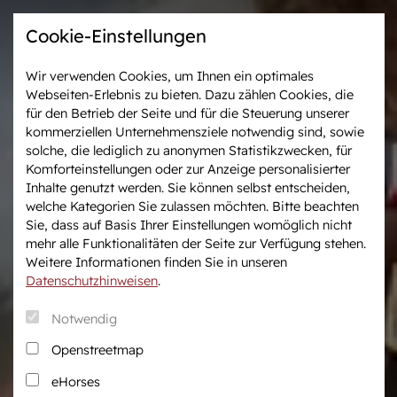
Cookie-Einstellungen
Wir verwenden Cookies, um Ihnen ein optimales
Webseiten-Erlebnis zu bieten. Dazu zählen Cookies, die
Westfalen-News und
Veranstaltungen &
für den Betrieb der Seite und für die Steuerung unserer
aktuelle Ergebnisse
Turniere
kommerziellen Unternehmensziele notwendig sind, sowie
solche, die lediglich zu anonymen Statistikzwecken, für
Komforteinstellungen oder zur Anzeige personalisierter
Wir in Westfalen
Vermarktung
Inhalte genutzt werden. Sie können selbst entscheiden,
Über uns
Auktionen
welche Kategorien Sie zulassen möchten. Bitte beachten
Sie, dass auf Basis Ihrer Einstellungen womöglich nicht
Verband & Organisation
After Sales Service
mehr alle Funktionalitäten der Seite zur Verfügung stehen.
Team
Pferdemarkt
Weitere Informationen finden Sie in unseren
Jungzüchter
Datenschutzhinweisen
.
Podcast
Notwendig
Downloadcenter
Openstreetmap
Fanshop
eHorses
Karriere