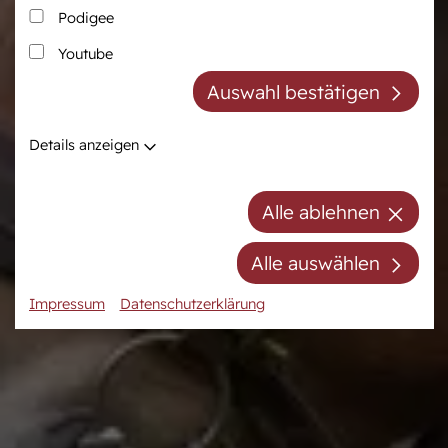
Podigee
Zucht
Pferdezentrum
Youtube
Westfälische Pferdezucht
Das Pferdezentrum
Auswahl bestätigen
Züchter der Zukunft
Anreiten und
Pferdeausbildung
Züchter ABC
Details anzeigen
Prüfungsvorbereitung
Zuchtberatung
Auktionsvorbereitung
Hengste
Alle ablehnen
Stuten
Stutenpool
Alle auswählen
Fohlen
Impressum
Datenschutzerklärung
Mitgliedschaft/Gebühren
Anfahrt
Kontakt
Termine
Online-Auktionen