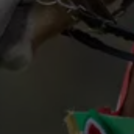
WestfalenOnline
+49 (251) 328090
DE
EN