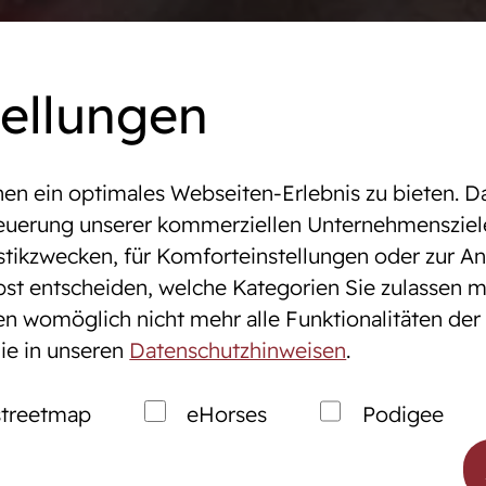
mine
Online-Auktionen
WestfalenOnline
+49 (251)
tellungen
n ein optimales Webseiten-Erlebnis zu bieten. Da
altungen & Turniere
ELLE
Steuerung unserer kommerziellen Unternehmensziel
stikzwecken, für Komforteinstellungen oder zur Anz
bst entscheiden, welche Kategorien Sie zulassen m
tung
Zucht
gen womöglich nicht mehr alle Funktionalitäten der
ie in unseren
Datenschutzhinweisen
.
nen
Westfälische Pferdezu
ales Service
Züchter der Zukunft
treetmap
eHorses
Podigee
markt
Züchter ABC
Zuchtberatung