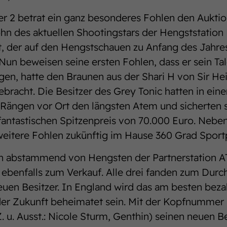
 2 betrat ein ganz besonderes Fohlen den Auktio
Sohn des aktuellen Shootingstars der Hengststatio
t, der auf den Hengstschauen zu Anfang des Jahre
Nun beweisen seine ersten Fohlen, dass er sein Tal
gen, hatte den Braunen aus der Shari H von Sir H
ebracht. Die Besitzer des Grey Tonic hatten in e
 Rängen vor Ort den längsten Atem und sicherten 
antastischen Spitzenpreis von 70.000 Euro. Neben 
eitere Fohlen zukünftig im Hause 360 Grad Sportp
n abstammend von Hengsten der Partnerstation AT
ebenfalls zum Verkauf. Alle drei fanden zum Durch
euen Besitzer. In England wird das am besten beza
der Zukunft beheimatet sein. Mit der Kopfnummer 
 u. Ausst.: Nicole Sturm, Genthin) seinen neuen B