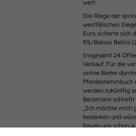
wert.
Die Riege der spr
westfälischen Sieg
Euro sicherte sich
RS/Balous Bellini (
Insgesamt 24 Offer
Verkauf. Für die ve
online Bieter durchs
Pferdestammbuch e
werden zukünftig a
Beckmann schließt 
„Ich möchte mich ga
bedanken und wünsc
freuen uns schon au