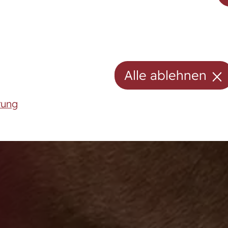
Hengste
Stuten
Stutenpool
Alle ablehnen
Fohlen
rung