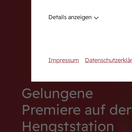
Podcast
Details anzeigen
Downloadcenter
Fanshop
Karriere
Impressum
Datenschutzerklä
Gelungene
Premiere auf der
Hengststation