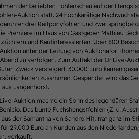
ahmen der beliebten Fohlenschau auf der Hengst
ohlen-Auktion statt. 24 hochkarätige Nachwuchsta
 darunter drei Reitponyfohlen und zwei springbet
Die Premiere im Haus von Gastgeber Mathieu Beck
i Züchtern und Kaufinteressierten. Über 800 Besuc
 Auktion unter der Leitung von Auktionator Thoma
m Abend zu verfolgen. Zum Auftakt der OnLive-Auk
Guten Zweck versteigert. 30.000 Euro kamen ges
rsönlichkeiten zusammen. Gespendet wird das Gel
n aus Langenhorst.
Live-Auktion machte ein Sohn des legendären Sta
enicio. Das bunte Fuchshengstfohlen (Z. u. Ausst
 aus der Samantha von Sandro Hit, trat ganz im Stil
für 29.000 Euro an Kunden aus den Niederlanden, 
n, verkauft.