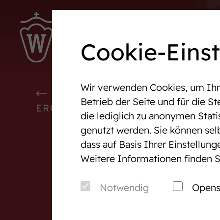
Ter
Cookie-Eins
Wir verwenden Cookies, um Ihne
Westfalen-News und aktuelle
Veranst
WESTFALEN-NEWS UND AKTU
Betrieb der Seite und für die 
Ergebnisse
ERGEBNISSE
die lediglich zu anonymen Stati
genutzt werden. Sie können sel
Wir in Westfalen
Vermark
dass auf Basis Ihrer Einstellun
Weitere Informationen finden S
Über uns
Auktio
Verband & Organisation
After S
Notwendig
Opens
Team
Pferde
Jungzüchter