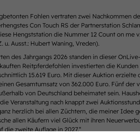
ingbetonten Fohlen vertraten zwei Nachkommen d
erhengstes Con Touch RS der Partnerstation Schla
 diese Hengststation die Nummer 12 Count on me v
Z. u. Ausst.: Hubert Waning, Vreden).
ten des Jahrgangs 2026 standen in dieser OnLive
rkauften Reitpferdefohlen investierten die Kunden 
chnittlich 15.619 Euro. Mit dieser Auktion erzielte
inen Gesamtumsatz von 362.000 Euro. Fünf der v
ußerhalb von Deutschland beheimatet sein. Haush
die Veranstaltung nach knappt zwei Auktionsstun
nz herzlich bei allen Züchtern, die meiner Idee ge
he allen Käufern viel Glück mit ihren Neuerwerbu
f die zweite Auflage in 2027.“