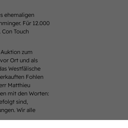
es ehemaligen
mminger. Für 12.000
. Con Touch
-Auktion zum
vor Ort und als
 das Westfälische
erkauften Fohlen
err Matthieu
den mit den Worten:
folgt sind,
ngen. Wir alle