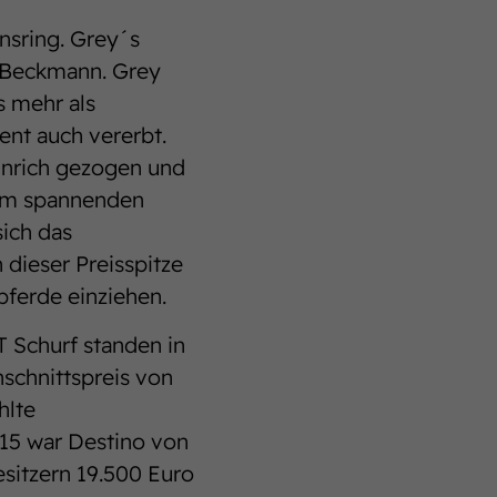
nsring. Grey´s
n Beckmann. Grey
s mehr als
ent auch vererbt.
einrich gezogen und
inem spannenden
sich das
dieser Preisspitze
ferde einziehen.
 Schurf standen in
schnittspreis von
hlte
15 war Destino von
esitzern 19.500 Euro