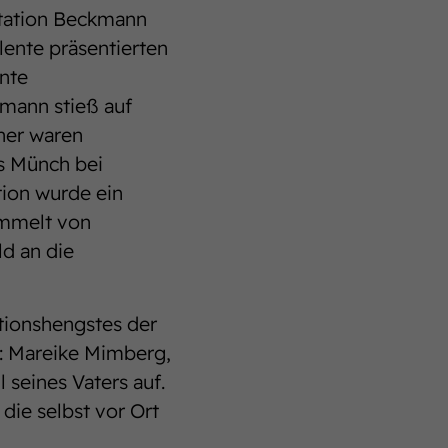
station Beckmann
lente präsentierten
onte
mann stieß auf
her waren
s Münch bei
tion wurde ein
ammelt von
d an die
tionshengstes der
.: Mareike Mimberg,
 seines Vaters auf.
die selbst vor Ort