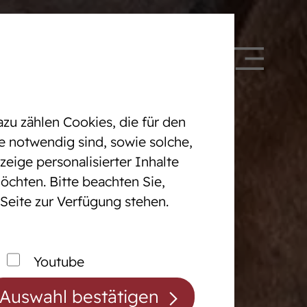
 328090
DE
EN
zu zählen Cookies, die für den
e notwendig sind, sowie solche,
eige personalisierter Inhalte
öchten. Bitte beachten Sie,
Pferdezentrum
 Seite zur Verfügung stehen.
cht
Das Pferdezentrum
Anreiten und
Youtube
Pferdeausbildung
Auswahl bestätigen
Prüfungsvorbereitung