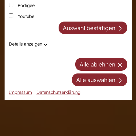
Podigee
Zucht
Pferdezentrum
Youtube
Westfälische Pferdezucht
Das Pferdezentrum
Auswahl bestätigen
Züchter der Zukunft
Anreiten und
Pferdeausbildung
Züchter ABC
Details anzeigen
Prüfungsvorbereitung
Zuchtberatung
Auktionsvorbereitung
Hengste
Alle ablehnen
Stuten
Stutenpool
Alle auswählen
Fohlen
Impressum
Datenschutzerklärung
Mitgliedschaft/Gebühren
Anfahrt
Kontakt
Termine
Online-Auktionen