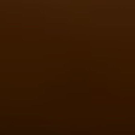
WestfalenOnline
+49 (251) 328090
DE
EN