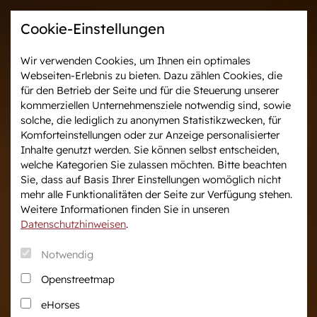
Cookie-Einstellungen
Wir verwenden Cookies, um Ihnen ein optimales
Webseiten-Erlebnis zu bieten. Dazu zählen Cookies, die
Westfalen-News und
Veranstaltungen &
für den Betrieb der Seite und für die Steuerung unserer
aktuelle Ergebnisse
Turniere
kommerziellen Unternehmensziele notwendig sind, sowie
solche, die lediglich zu anonymen Statistikzwecken, für
Komforteinstellungen oder zur Anzeige personalisierter
Wir in Westfalen
Vermarktung
Inhalte genutzt werden. Sie können selbst entscheiden,
Über uns
Auktionen
welche Kategorien Sie zulassen möchten. Bitte beachten
Sie, dass auf Basis Ihrer Einstellungen womöglich nicht
Verband & Organisation
After Sales Service
mehr alle Funktionalitäten der Seite zur Verfügung stehen.
Team
Pferdemarkt
Weitere Informationen finden Sie in unseren
Jungzüchter
Datenschutzhinweisen
.
Podcast
Notwendig
Downloadcenter
Openstreetmap
Fanshop
eHorses
Karriere