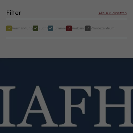
Filter
Alle zurücksetzen
Vermarktung
Zucht
Turniere
Verband
Pferdezentrum